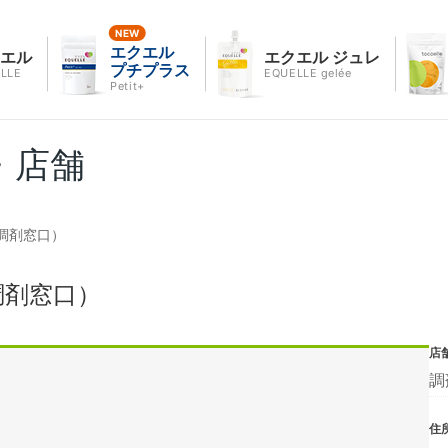
エクエル
クエル
エクエル ジュレ
プチプラス
LLE
EQUELLE gelée
Petit+
・店舗
調剤窓口）
調剤窓口）
店
調
住