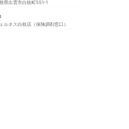
根県出雲市白枝町551-1
名
ェルネス白枝店（保険調剤窓口）