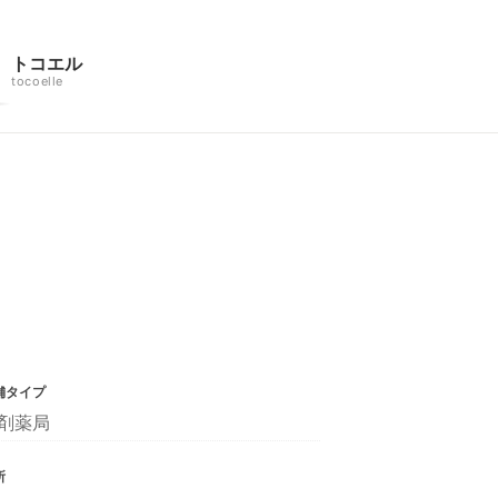
トコエル
tocoelle
舗タイプ
剤薬局
所