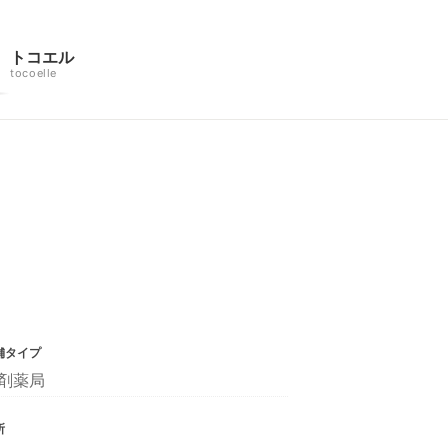
トコエル
tocoelle
舗タイプ
剤薬局
所