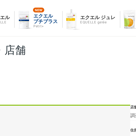
エクエル
クエル
エクエル ジュレ
プチプラス
LLE
EQUELLE gelée
Petit+
・店舗
店
調
住