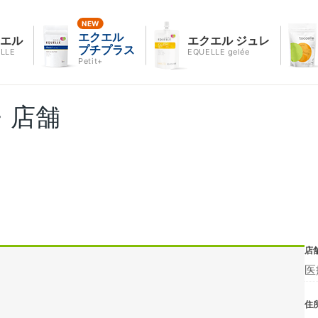
エクエル
クエル
エクエル ジュレ
プチプラス
LLE
EQUELLE gelée
Petit+
・店舗
店
医
住