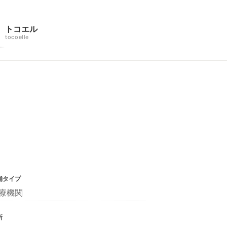
トコエル
tocoelle
舗タイプ
療機関
所