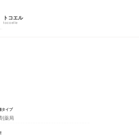
トコエル
tocoelle
舗タイプ
剤薬局
所