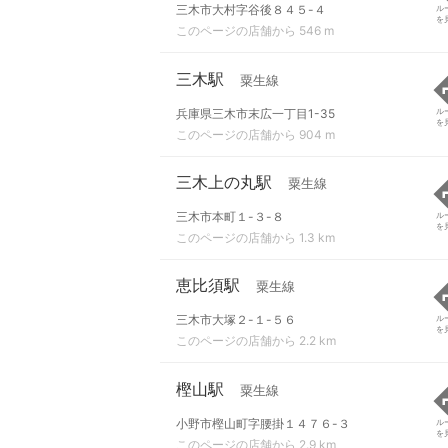
三木市大村字谷後８４５-４
ル
を
このページの店舗から 546 m
三木駅
粟生線
兵庫県三木市末広一丁目1-35
ル
を
このページの店舗から 904 m
三木上の丸駅
粟生線
三木市本町１-３-８
ル
を
このページの店舗から 1.3 km
恵比須駅
粟生線
三木市大塚２-１-５６
ル
を
このページの店舗から 2.2 km
樫山駅
粟生線
小野市樫山町字腰掛１４７６-３
ル
を
このページの店舗から 2.9 km