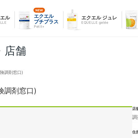
エクエル
クエル
エクエル ジュレ
プチプラス
LLE
EQUELLE gelée
Petit+
・店舗
険調剤窓口)
険調剤窓口)
店
調
住