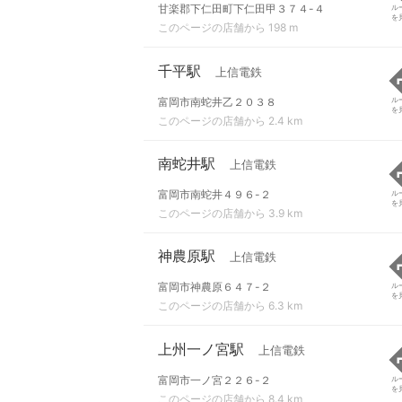
甘楽郡下仁田町下仁田甲３７４-４
ル
を
このページの店舗から 198 m
千平駅
上信電鉄
富岡市南蛇井乙２０３８
ル
を
このページの店舗から 2.4 km
南蛇井駅
上信電鉄
富岡市南蛇井４９６-２
ル
を
このページの店舗から 3.9 km
神農原駅
上信電鉄
富岡市神農原６４７-２
ル
を
このページの店舗から 6.3 km
上州一ノ宮駅
上信電鉄
富岡市一ノ宮２２６-２
ル
を
このページの店舗から 8.4 km