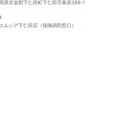
馬県甘楽郡下仁田町下仁田字東原388-1
名
エルシア下仁田店（保険調剤窓口）