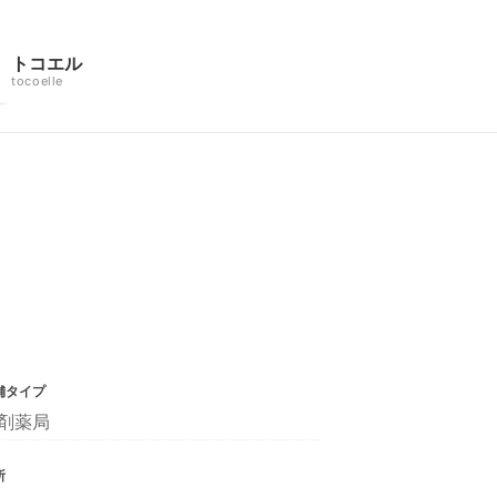
トコエル
tocoelle
舗タイプ
剤薬局
所