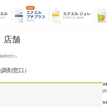
エクエル
クエル
エクエル ジュレ
プチプラス
LLE
EQUELLE gelée
Petit+
・店舗
険調剤窓口）
険調剤窓口）
店
調
住