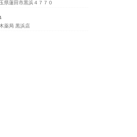
玉県蓮田市黒浜４７７０
名
木薬局 黒浜店