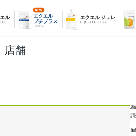
エクエル
クエル
エクエル ジュレ
プチプラス
LLE
EQUELLE gelée
Petit+
・店舗
店
調
住