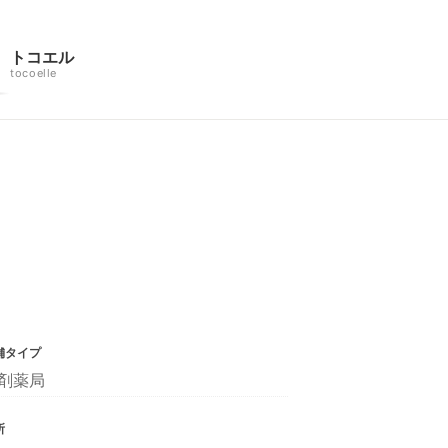
トコエル
tocoelle
舗タイプ
剤薬局
所