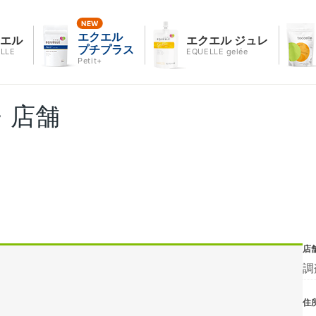
エクエル
クエル
エクエル ジュレ
プチプラス
LLE
EQUELLE gelée
Petit+
・店舗
店
調
住