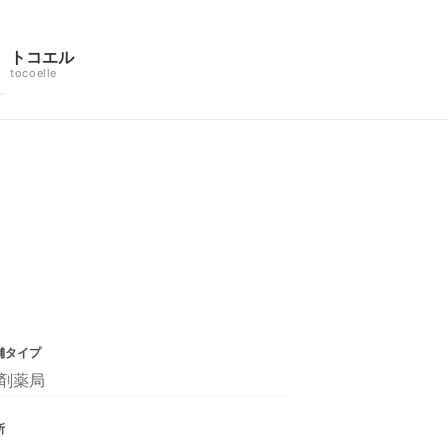
トコエル
tocoelle
舗タイプ
剤薬局
所