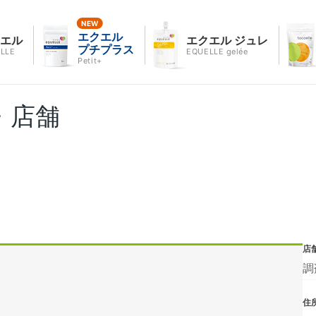
エクエル
クエル
エクエル ジュレ
プチプラス
LLE
EQUELLE gelée
Petit+
・店舗
店
調
住