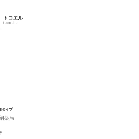
トコエル
tocoelle
舗タイプ
剤薬局
所