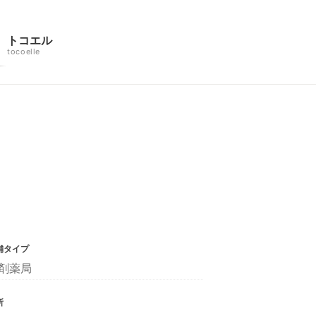
トコエル
tocoelle
舗タイプ
剤薬局
所