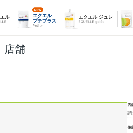
エクエル
クエル
エクエル ジュレ
プチプラス
LLE
EQUELLE gelée
Petit+
・店舗
店
調
住