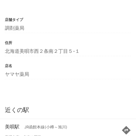
店舗タイプ
調剤薬局
住所
北海道美唄市西２条南２丁目５-１
店名
ヤマヤ薬局
近くの駅
美唄駅
JR函館本線(小樽～旭川)