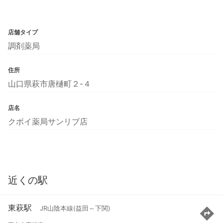
店舗タイプ
調剤薬局
住所
山口県萩市唐樋町２-４
店名
クボイ薬局サンリブ店
近くの駅
東萩駅
JR山陰本線(益田～下関)