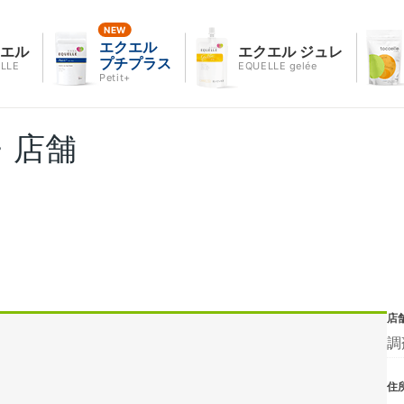
エクエル
クエル
エクエル ジュレ
プチプラス
LLE
EQUELLE gelée
Petit+
・店舗
店
調
住