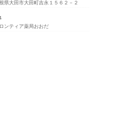
根県大田市大田町吉永１５６２－２
名
ロンティア薬局おおだ