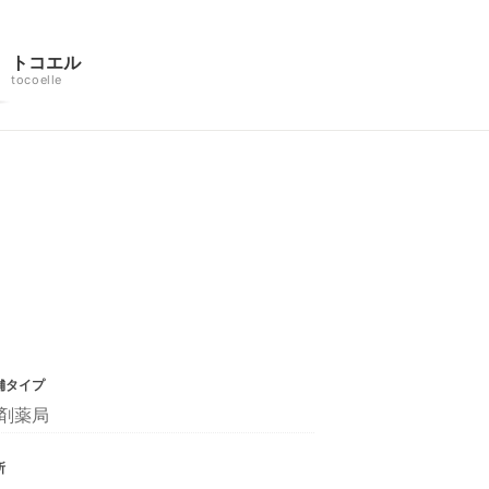
トコエル
tocoelle
舗タイプ
剤薬局
所