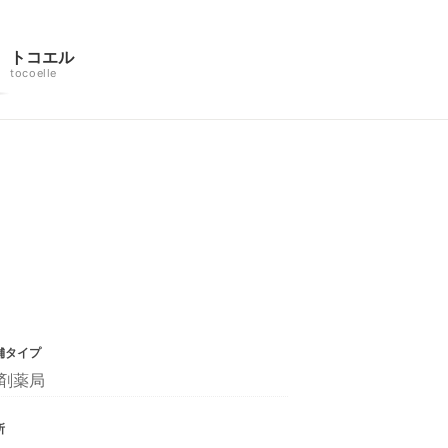
トコエル
tocoelle
舗タイプ
剤薬局
所