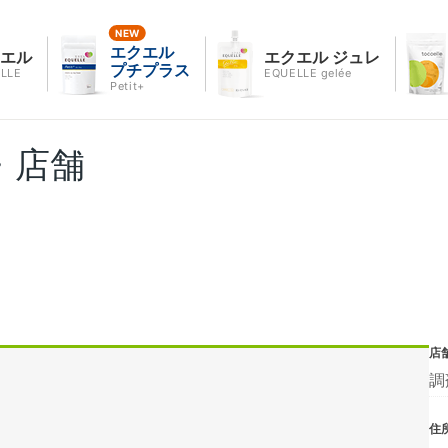
エクエル
クエル
エクエル ジュレ
プチプラス
LLE
EQUELLE gelée
Petit+
・店舗
店
調
住