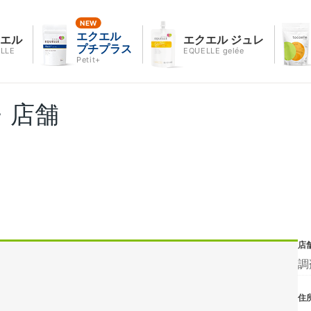
エクエル
クエル
エクエル ジュレ
プチプラス
LLE
EQUELLE gelée
Petit+
・店舗
店
調
住