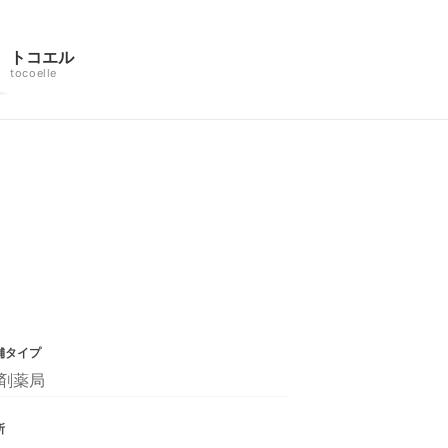
トコエル
tocoelle
舗タイプ
剤薬局
所