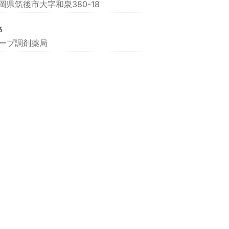
岡県筑後市大字和泉380-18
名
ープ調剤薬局