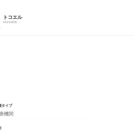
トコエル
tocoelle
舗タイプ
療機関
所