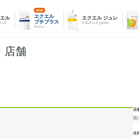
エクエル
クエル
エクエル ジュレ
プチプラス
LLE
EQUELLE gelée
Petit+
・店舗
店
医
住