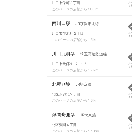
川口市栄町３丁目
ル
を
このページの店舗から 580 m
西川口駅
JR京浜東北線
川口市並木町２丁目
ル
を
このページの店舗から 1.5 km
川口元郷駅
埼玉高速鉄道線
川口市元郷１-２-１５
ル
を
このページの店舗から 1.7 km
北赤羽駅
JR埼京線
北区赤羽北２丁目
ル
を
このページの店舗から 1.8 km
浮間舟渡駅
JR埼京線
北区浮間４丁目
ル
を
このページの店舗から 2.2 km