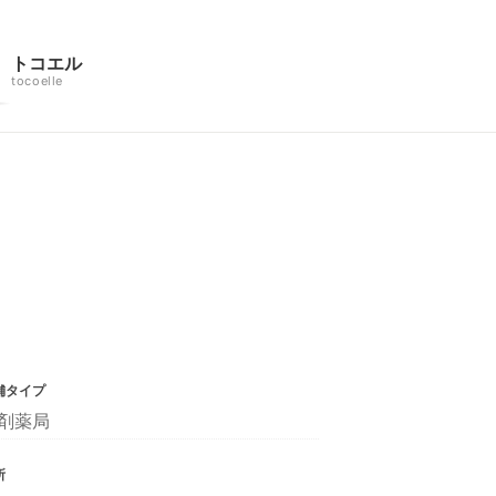
トコエル
tocoelle
舗タイプ
剤薬局
所