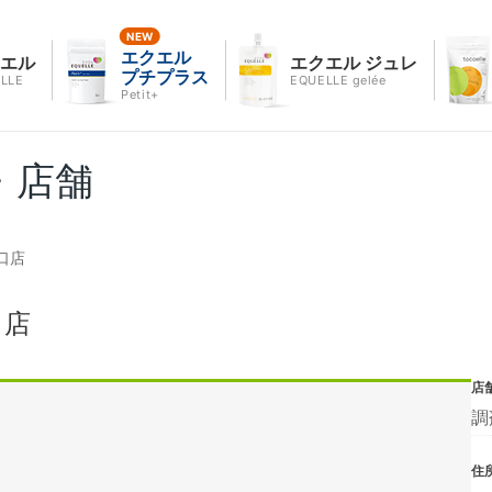
エクエル
クエル
エクエル ジュレ
プチプラス
LLE
EQUELLE gelée
Petit+
・店舗
口店
口店
店
調
住