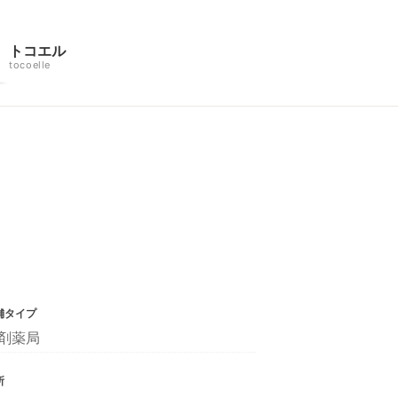
トコエル
tocoelle
舗タイプ
剤薬局
所