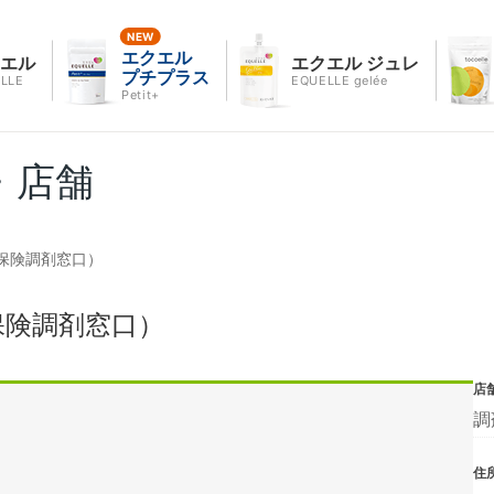
エクエル
クエル
エクエル ジュレ
プチプラス
LLE
EQUELLE gelée
Petit+
・店舗
保険調剤窓口）
保険調剤窓口）
店
調
住