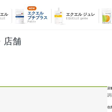
エクエル
クエル
エクエル ジュレ
プチプラス
LLE
EQUELLE gelée
Petit+
・店舗
店
調
住