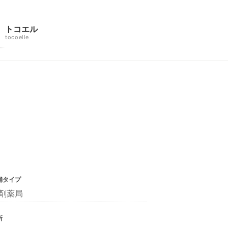
トコエル
tocoelle
舗タイプ
剤薬局
所