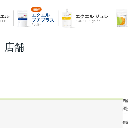
エクエル
クエル
エクエル ジュレ
プチプラス
LLE
EQUELLE gelée
Petit+
・店舗
店
調
住