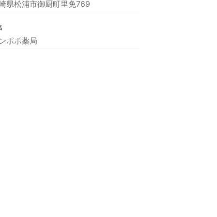
崎県松浦市御厨町里免769
名
ンポポ薬局