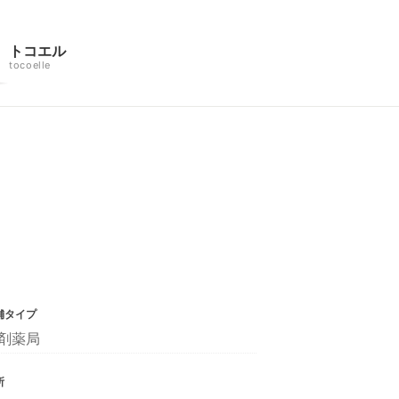
トコエル
tocoelle
舗タイプ
剤薬局
所