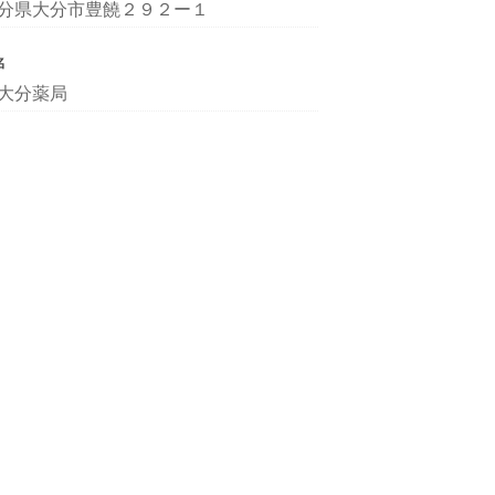
分県大分市豊饒２９２ー１
名
大分薬局