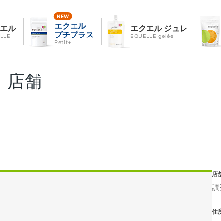
エクエル
クエル
エクエル ジュレ
プチプラス
LLE
EQUELLE gelée
Petit+
・店舗
店
調
住