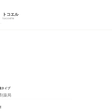
トコエル
tocoelle
舗タイプ
剤薬局
所