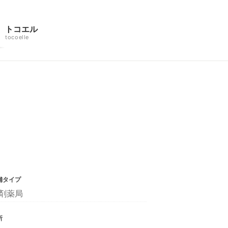
トコエル
tocoelle
舗タイプ
剤薬局
所