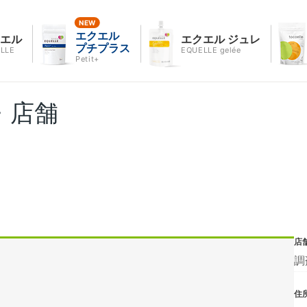
エクエル
クエル
エクエル ジュレ
プチプラス
LLE
EQUELLE gelée
Petit+
・店舗
店
調
住