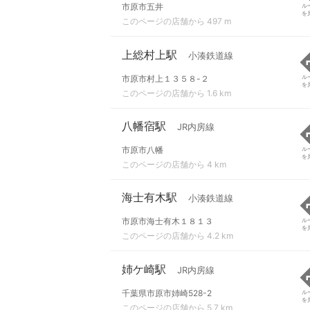
市原市五井
ル
を
このページの店舗から 497 m
上総村上駅
小湊鉄道線
市原市村上１３５８-２
ル
を
このページの店舗から 1.6 km
八幡宿駅
JR内房線
市原市八幡
ル
を
このページの店舗から 4 km
海士有木駅
小湊鉄道線
市原市海士有木１８１３
ル
を
このページの店舗から 4.2 km
姉ケ崎駅
JR内房線
千葉県市原市姉崎528-2
ル
を
このページの店舗から 5.7 km