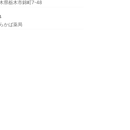
木県栃木市錦町7-48
名
らかば薬局