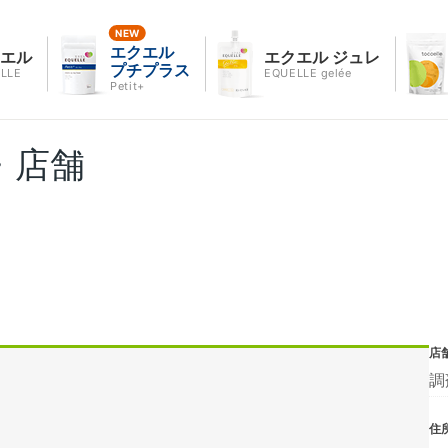
エクエル
クエル
エクエル ジュレ
プチプラス
LLE
EQUELLE gelée
Petit+
・店舗
店
調
住