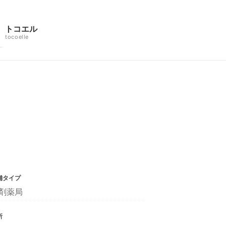
トコエル
tocoelle
舗タイプ
剤薬局
所