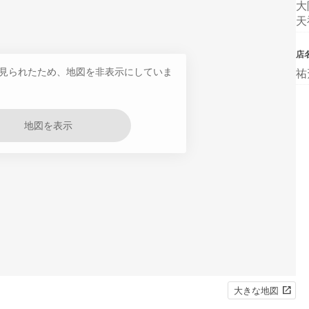
大
天
店
見られたため、地図を非表示にしていま
祐
地図を表示
大きな地図