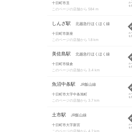
十日町市丑
ル
を
このページの店舗から 584 m
しんざ駅
北越急行ほくほく線
十日町市新座
ル
を
このページの店舗から 1.8 km
美佐島駅
北越急行ほくほく線
十日町市猿倉
ル
を
このページの店舗から 3.4 km
魚沼中条駅
JR飯山線
十日町市大字中条旭町
ル
を
このページの店舗から 3.7 km
土市駅
JR飯山線
十日町市大字新宮
ル
を
このページの店舗から 4.2 km