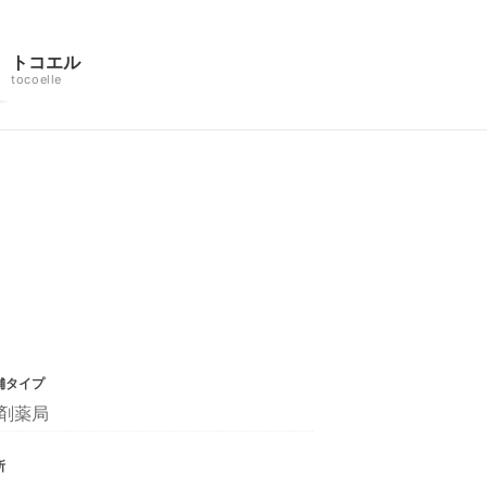
トコエル
tocoelle
舗タイプ
剤薬局
所