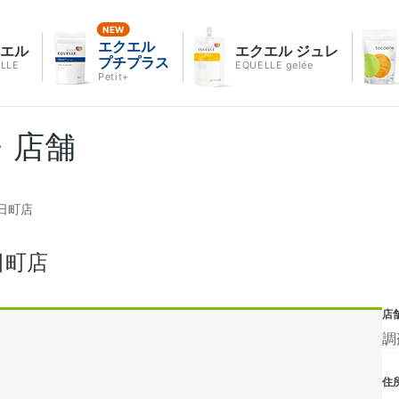
エクエル
クエル
エクエル ジュレ
プチプラス
LLE
EQUELLE gelée
Petit+
・店舗
日町店
日町店
店
調
住