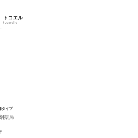
トコエル
tocoelle
舗タイプ
剤薬局
所