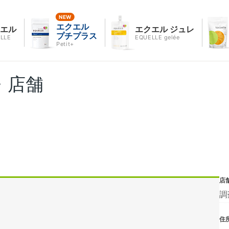
エクエル
クエル
エクエル ジュレ
プチプラス
LLE
EQUELLE gelée
Petit+
・店舗
店
調
住