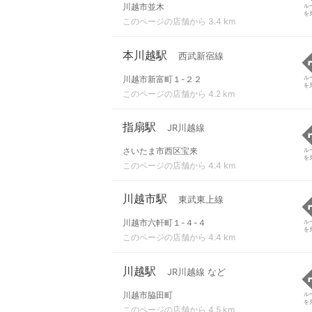
川越市並木
ル
を
このページの店舗から 3.4 km
本川越駅
西武新宿線
川越市新富町１-２２
ル
を
このページの店舗から 4.2 km
指扇駅
JR川越線
さいたま市西区宝来
ル
を
このページの店舗から 4.4 km
川越市駅
東武東上線
川越市六軒町１-４-４
ル
を
このページの店舗から 4.4 km
川越駅
JR川越線 など
川越市脇田町
ル
を
このページの店舗から 4.5 km