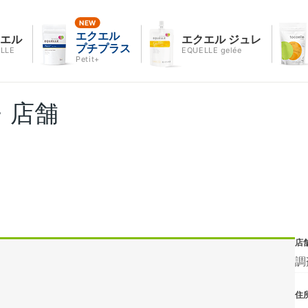
エクエル
クエル
エクエル ジュレ
プチプラス
LLE
EQUELLE gelée
Petit+
・店舗
店
調
住