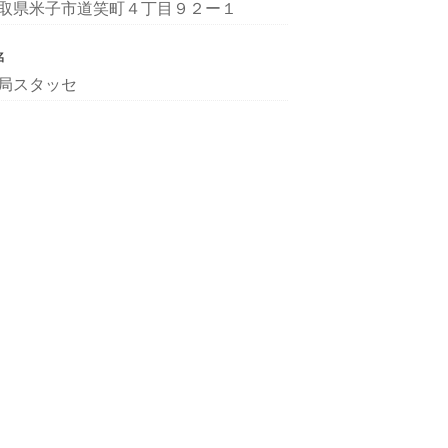
取県米子市道笑町４丁目９２ー１
名
局スタッセ