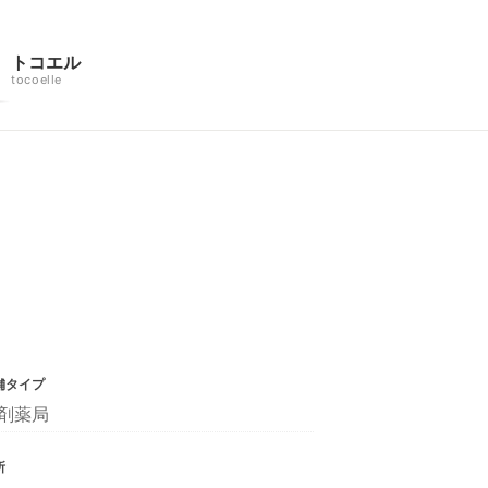
トコエル
tocoelle
舗タイプ
剤薬局
所