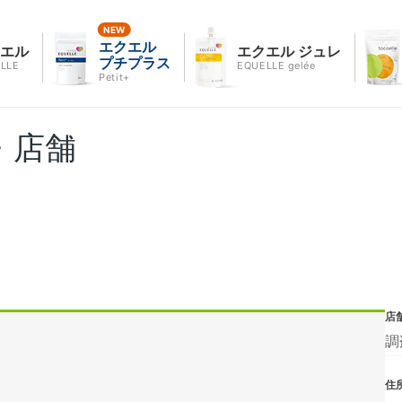
エクエル
クエル
エクエル ジュレ
プチプラス
LLE
EQUELLE gelée
Petit+
・店舗
店
調
住