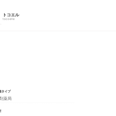
トコエル
tocoelle
舗タイプ
剤薬局
所