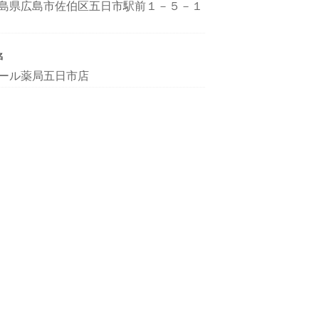
島県広島市佐伯区五日市駅前１－５－１
名
ール薬局五日市店