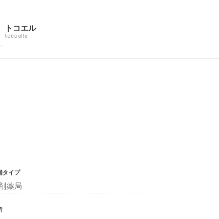
トコエル
tocoelle
舗タイプ
剤薬局
所