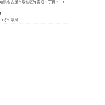
知県名古屋市瑞穂区弥富通２丁目５-３
名
つぞの薬局