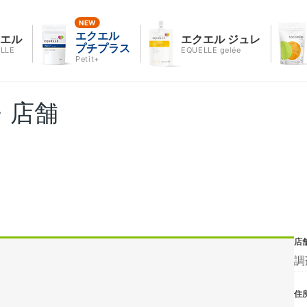
エクエル
クエル
エクエル ジュレ
プチプラス
LLE
EQUELLE gelée
Petit+
・店舗
店
調
住