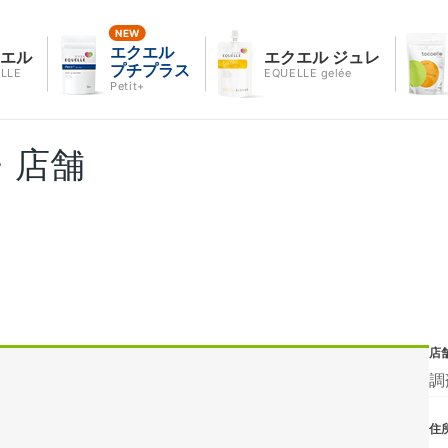
エクエル
クエル
エクエル ジュレ
プチプラス
LLE
EQUELLE gelée
Petit+
・店舗
店
調
住