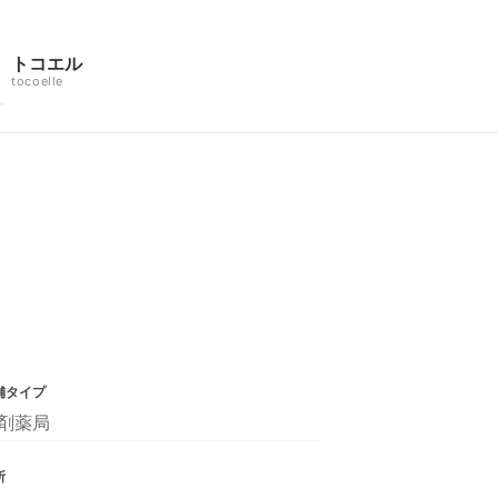
トコエル
tocoelle
舗タイプ
剤薬局
所