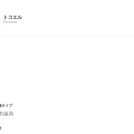
トコエル
tocoelle
舗タイプ
剤薬局
所