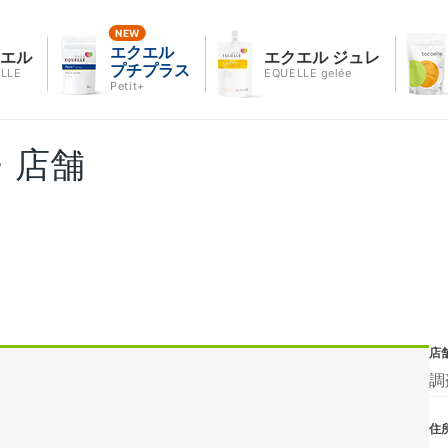
エクエル
クエル
エクエル ジュレ
プチプラス
LLE
EQUELLE gelée
Petit+
・店舗
店
調
住