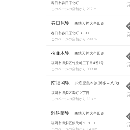
春日市春日原北町
ル
を
このページの店舗から 217 m
春日原駅
西鉄天神大牟田線
春日市春日原北町３-９０
ル
を
このページの店舗から 299 m
桜並木駅
西鉄天神大牟田線
福岡市博多区竹丘町三丁目4番1号
ル
を
このページの店舗から 993 m
南福岡駅
JR鹿児島本線(博多～八代)
福岡市博多区寿町２丁目
ル
を
このページの店舗から 1.1 km
雑餉隈駅
西鉄天神大牟田線
福岡市博多区銀天町１-１-１
ル
を
このページの店舗から 1.4 km