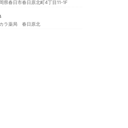
岡県春日市春日原北町4丁目11-1F
名
カラ薬局 春日原北