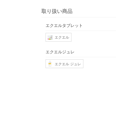
取り扱い商品
エクエルタブレット
エクエル
エクエルジュレ
エクエル ジュレ