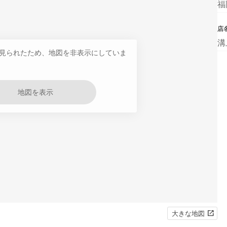
福
店
溝
見られたため、地図を非表示にしていま
地図を表示
大きな地図