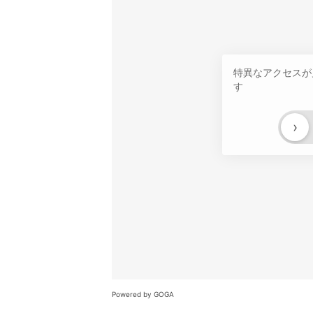
特異なアクセスが
す
›
Powered by GOGA