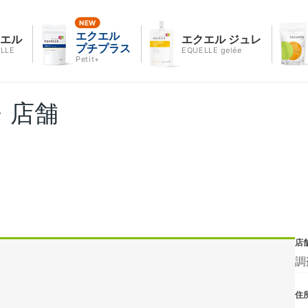
エクエル
クエル
エクエル ジュレ
プチプラス
LLE
EQUELLE gelée
Petit+
・店舗
店
調
住