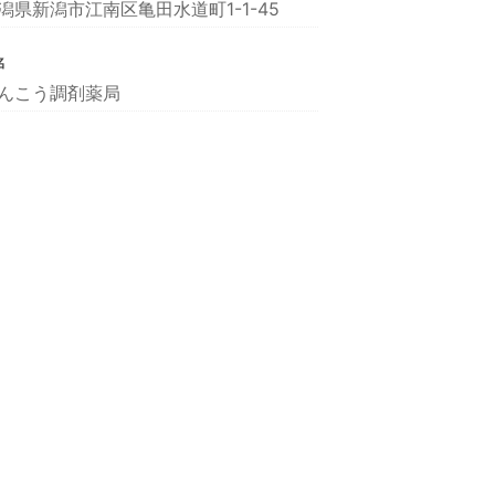
潟県新潟市江南区亀田水道町1-1-45
名
んこう調剤薬局