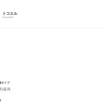
トコエル
tocoelle
舗タイプ
剤薬局
所