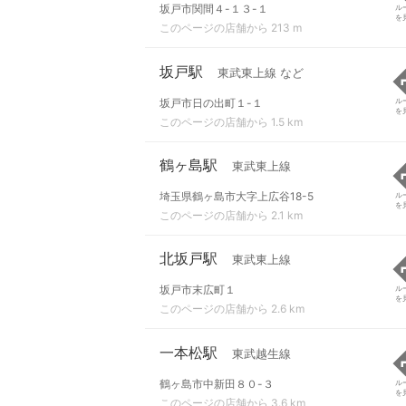
坂戸市関間４-１３-１
ル
を
このページの店舗から 213 m
坂戸駅
東武東上線 など
坂戸市日の出町１-１
ル
を
このページの店舗から 1.5 km
鶴ヶ島駅
東武東上線
埼玉県鶴ヶ島市大字上広谷18-5
ル
を
このページの店舗から 2.1 km
北坂戸駅
東武東上線
坂戸市末広町１
ル
を
このページの店舗から 2.6 km
一本松駅
東武越生線
鶴ヶ島市中新田８０-３
ル
を
このページの店舗から 3.6 km