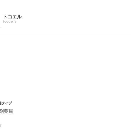
トコエル
tocoelle
舗タイプ
剤薬局
所