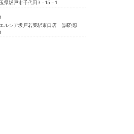
玉県坂戸市千代田3－15－1
名
エルシア坂戸若葉駅東口店 (調剤窓
）