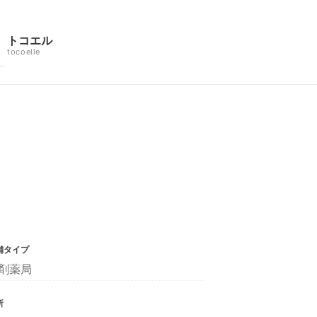
トコエル
tocoelle
舗タイプ
剤薬局
所