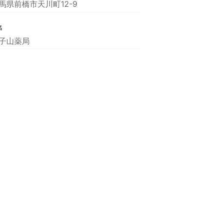
馬県前橋市天川町12-9
名
子山薬局