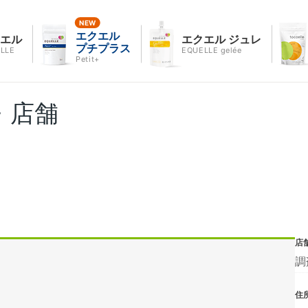
エクエル
クエル
エクエル ジュレ
プチプラス
LLE
EQUELLE gelée
Petit+
・店舗
店
調
住