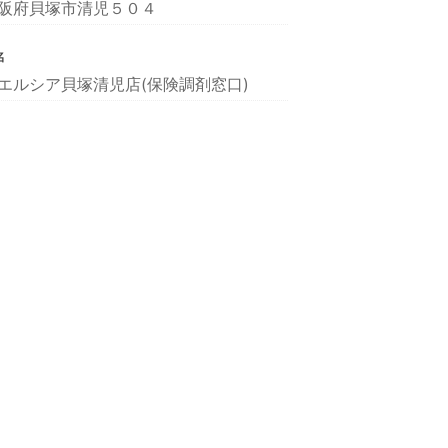
阪府貝塚市清児５０４
名
エルシア貝塚清児店(保険調剤窓口)