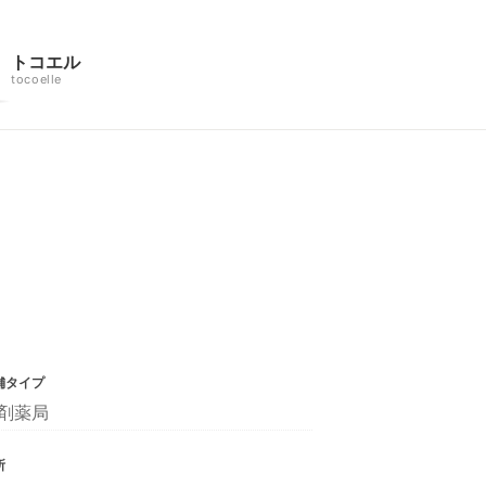
トコエル
tocoelle
舗タイプ
剤薬局
所