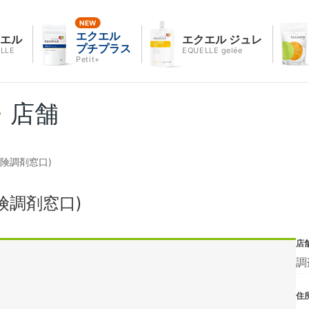
エクエル
クエル
エクエル ジュレ
プチプラス
LLE
EQUELLE gelée
Petit+
・店舗
険調剤窓口)
険調剤窓口)
店
調
住