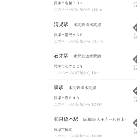
貝塚市名越７０２
ル
を
このページの店舗から 285 m
清児駅
水間鉄道水間線
貝塚市清児８６６
ル
を
このページの店舗から 333 m
石才駅
水間鉄道水間線
貝塚市石才５２９
ル
を
このページの店舗から 1 km
森駅
水間鉄道水間線
貝塚市森５４８
ル
を
このページの店舗から 1.2 km
和泉橋本駅
阪和線(天王寺～和歌山)
貝塚市橋本
ル
を
このページの店舗から 1.6 km