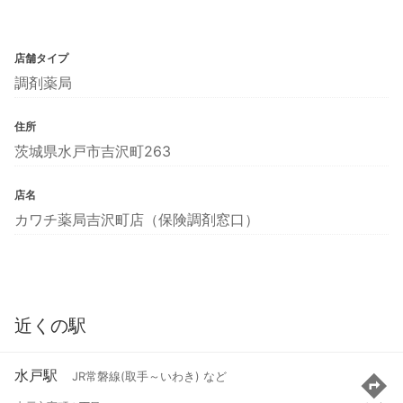
店舗タイプ
調剤薬局
住所
茨城県水戸市吉沢町263
店名
カワチ薬局吉沢町店（保険調剤窓口）
近くの駅
水戸駅
JR常磐線(取手～いわき) など