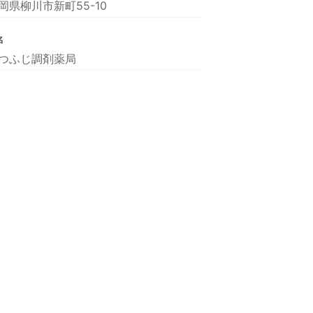
岡県柳川市新町55-10
名
つふじ調剤薬局