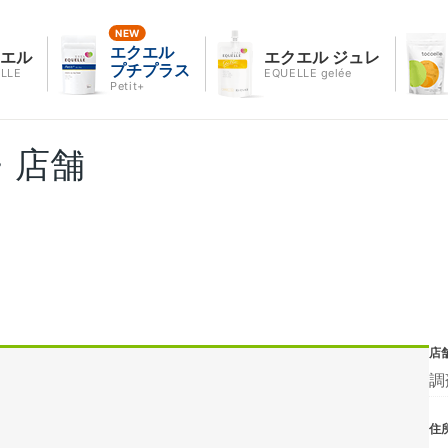
エクエル
クエル
エクエル ジュレ
プチプラス
LLE
EQUELLE gelée
Petit+
・店舗
店
調
住