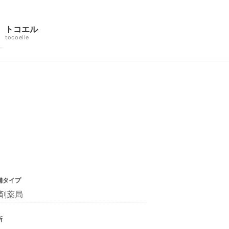
トコエル
tocoelle
舗タイプ
剤薬局
所