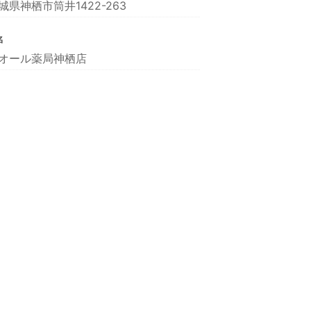
城県神栖市筒井1422-263
名
オール薬局神栖店