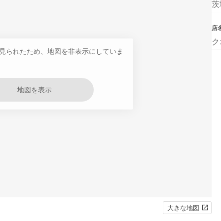
茨
店
ク
見られたため、地図を非表示にしていま
地図を表示
大きな地図