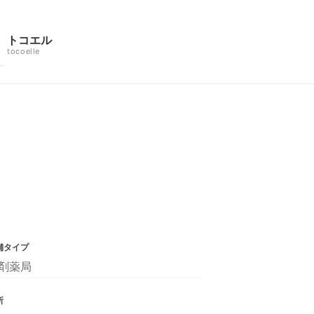
トコエル
tocoelle
舗タイプ
剤薬局
所