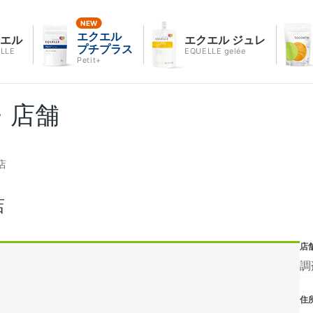
エクエル
クエル
エクエル ジュレ
プチプラス
LLE
EQUELLE gelée
Petit+
・店舗
店
店
店
調
住