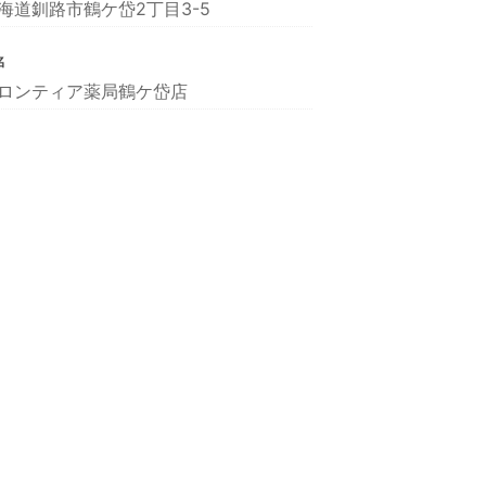
海道釧路市鶴ケ岱2丁目3-5
名
ロンティア薬局鶴ケ岱店