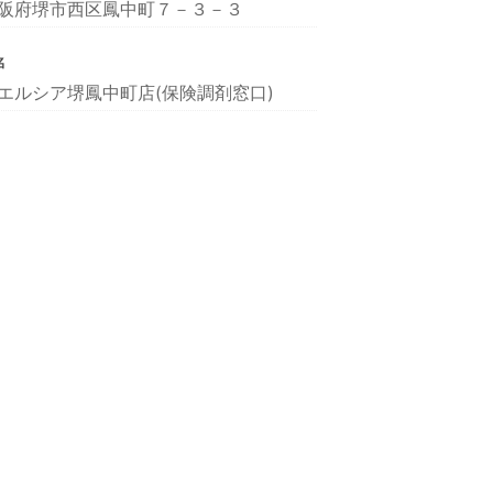
阪府堺市西区鳳中町７－３－３
名
エルシア堺鳳中町店(保険調剤窓口)