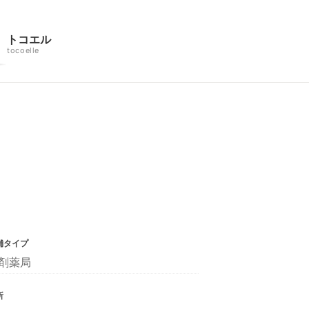
トコエル
tocoelle
舗タイプ
剤薬局
所