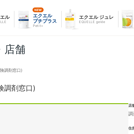
エクエル
クエル
エクエル ジュレ
プチプラス
LLE
EQUELLE gelée
Petit+
・店舗
険調剤窓口)
険調剤窓口)
店
調
住