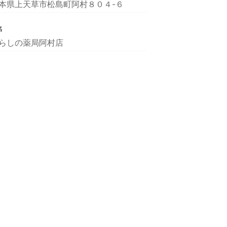
本県上天草市松島町阿村８０４-６
名
らしの薬局阿村店