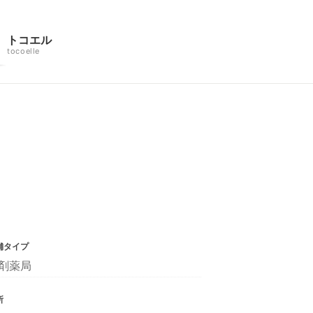
トコエル
tocoelle
舗タイプ
剤薬局
所