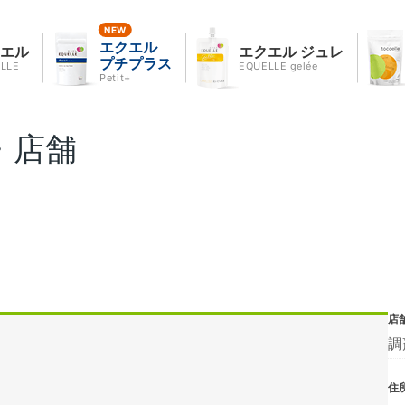
エクエル
クエル
エクエル ジュレ
プチプラス
LLE
EQUELLE gelée
Petit+
・店舗
店
調
住