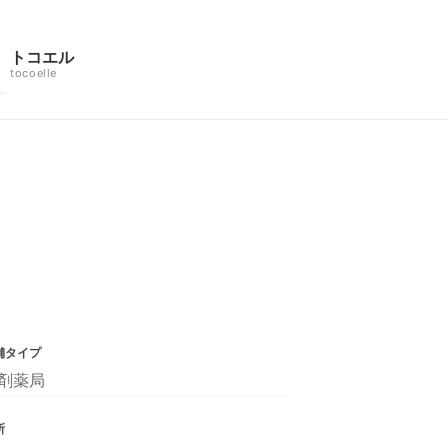
トコエル
tocoelle
舗タイプ
剤薬局
所