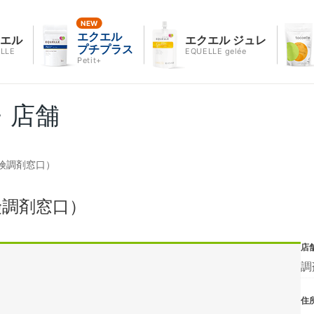
エクエル
クエル
エクエル ジュレ
プチプラス
LLE
EQUELLE gelée
Petit+
・店舗
険調剤窓口）
険調剤窓口）
店
調
住