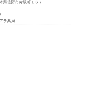
木県佐野市赤坂町１６７
名
アラ薬局