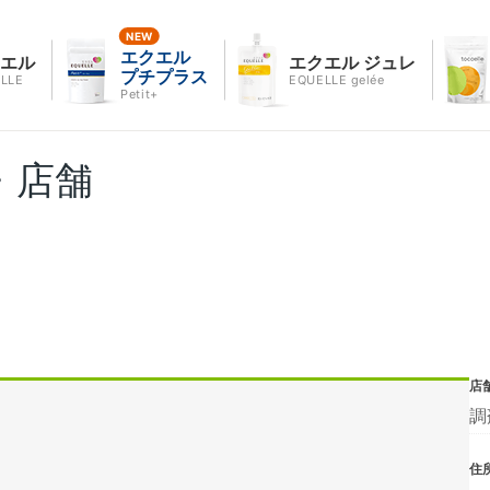
エクエル
クエル
エクエル ジュレ
プチプラス
LLE
EQUELLE gelée
Petit+
・店舗
店
調
住