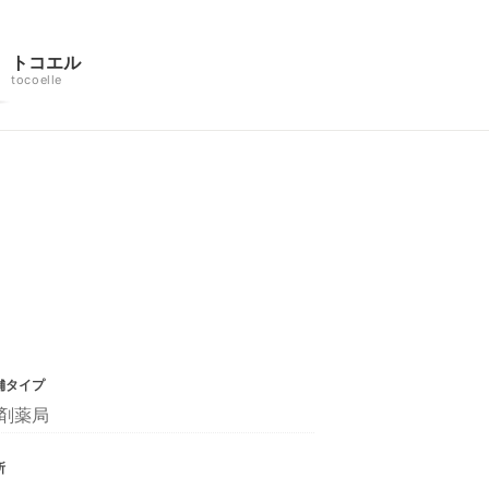
トコエル
tocoelle
舗タイプ
剤薬局
所