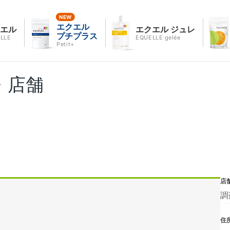
エクエル
クエル
エクエル ジュレ
プチプラス
LLE
EQUELLE gelée
Petit+
・店舗
店
調
住