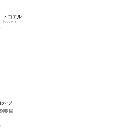
トコエル
tocoelle
舗タイプ
剤薬局
所