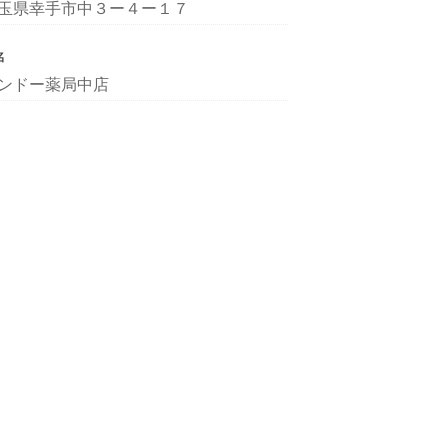
玉県幸手市中３ー４ー１７
名
ンドー薬局中店