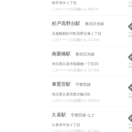
幸手市中１丁目
ル
を
このページの店舗から 820 m
杉戸高野台駅
東武日光線
北葛飾郡杉戸町高野台東１丁目
ル
を
このページの店舗から 3.2 km
南栗橋駅
東武日光線
埼玉県久喜市南栗橋一丁目20
ル
を
このページの店舗から 3.7 km
東鷲宮駅
宇都宮線
埼玉県久喜市西大輪326
ル
を
このページの店舗から 3.9 km
久喜駅
宇都宮線 など
久喜市中央２丁目
ル
を
このページの店舗から 4.2 km