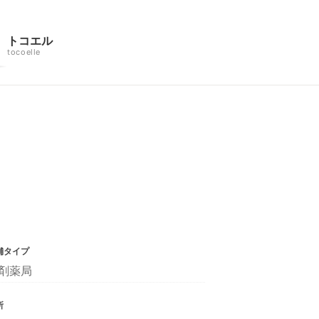
トコエル
tocoelle
舗タイプ
剤薬局
所