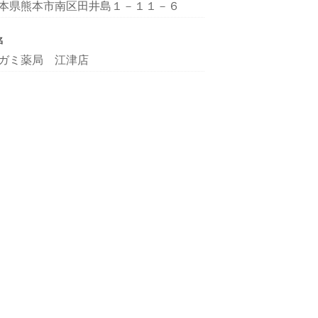
本県熊本市南区田井島１－１１－６
名
ガミ薬局 江津店