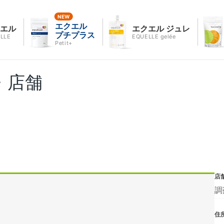
エクエル
クエル
エクエル ジュレ
プチプラス
LLE
EQUELLE gelée
Petit+
・店舗
店
調
住