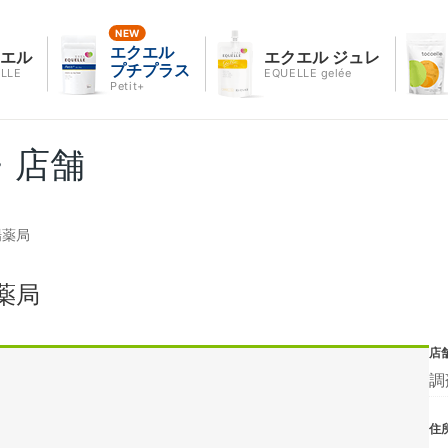
エクエル
クエル
エクエル ジュレ
プチプラス
LLE
EQUELLE gelée
Petit+
・店舗
場薬局
薬局
店
調
住