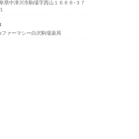
阜県中津川市駒場字西山１６６６‐３７
１
名
ipファーマシー白沢駒場薬局