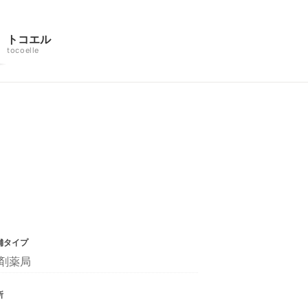
トコエル
tocoelle
舗タイプ
剤薬局
所