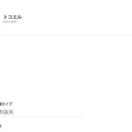
トコエル
tocoelle
舗タイプ
剤薬局
所