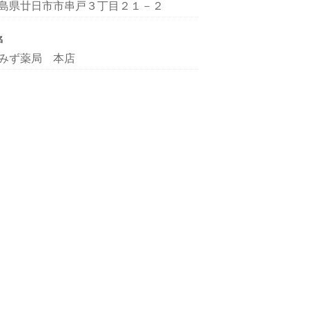
島県廿日市市串戸３丁目２１－２
名
みず薬局 本店