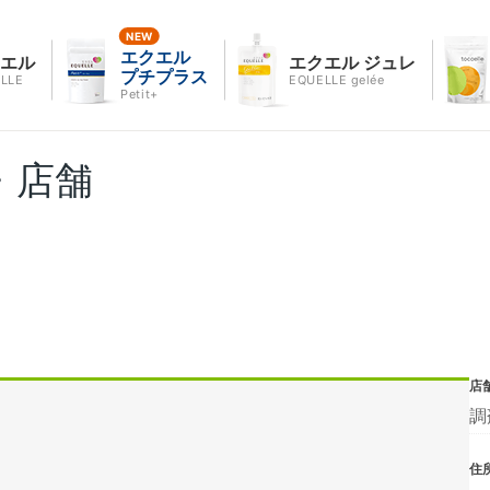
エクエル
クエル
エクエル ジュレ
プチプラス
LLE
EQUELLE gelée
Petit+
・店舗
店
調
住