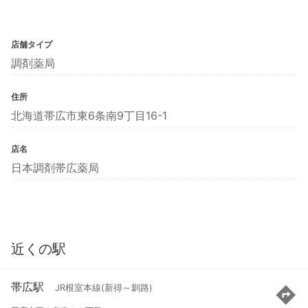
店舗タイプ
調剤薬局
住所
北海道帯広市東6条南9丁目16-1
店名
日本調剤帯広薬局
近くの駅
帯広駅
JR根室本線(新得～釧路)