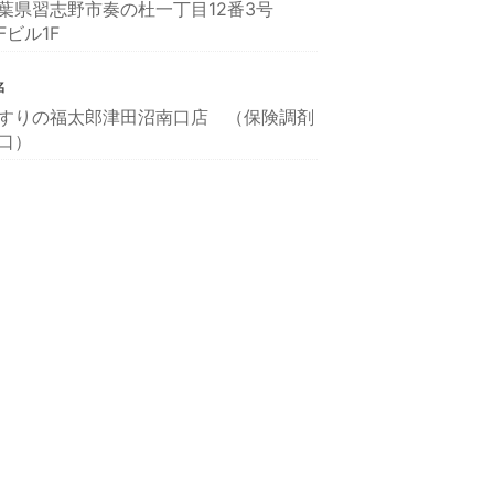
葉県習志野市奏の杜一丁目12番3号
Fビル1F
名
すりの福太郎津田沼南口店 （保険調剤
口）