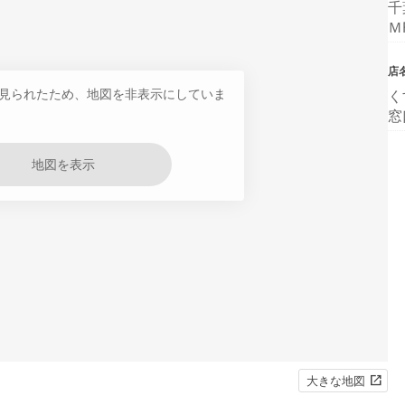
千
Ｍ
店
見られたため、地図を非表示にしていま
く
窓
地図を表示
大きな地図