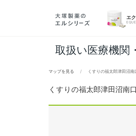
エ
EQUE
取扱い医療機関
マップを見る
くすりの福太郎津田沼南
くすりの福太郎津田沼南