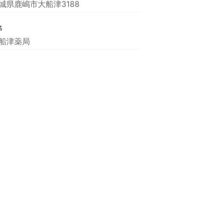
城県鹿嶋市大船津3188
名
船津薬局