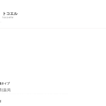
トコエル
tocoelle
舗タイプ
剤薬局
所