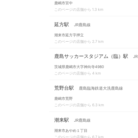
鹿嶋市宮中
このページの店舗から 1.3 km
延方駅
JR鹿島線
潮来市延方字押立
このページの店舗から 2.7 km
鹿島サッカースタジアム（臨）駅
J
茨城県鹿嶋市大字神向寺4980
このページの店舗から 4 km
荒野台駅
鹿島臨海鉄道大洗鹿島線
鹿嶋市荒野
このページの店舗から 6.3 km
潮来駅
JR鹿島線
潮来市あやめ１丁目
このページの店舗から 6.7 km